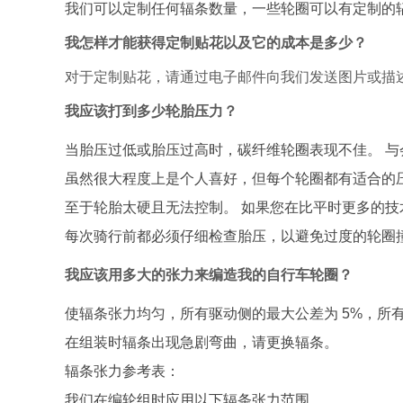
我们可以定制任何辐条数量，一些轮圈可以有定制的
我怎样才能获得定制贴花以及它的成本是多少？
对于定制贴花，请通过电子邮件向我们发送图片或描
我应该打到多少轮胎压力？
当胎压过低或胎压过高时，碳纤维轮圈表现不佳。
与
虽然很大程度上是个人喜好，但每个轮圈都有适合的
至于轮胎太硬且无法控制。 如果您在比平时更多的
每次骑行前都必须仔细检查胎压，以避免过度的轮圈
我应该用多大的张力来编造我的自行车轮圈？
使辐条张力均匀，所有驱动侧的最大公差为
5%
，所
在组装时辐条出现急剧弯曲，请更换辐条。
辐条张力参考表：
我们在编轮组时应用以下辐条张力范围。